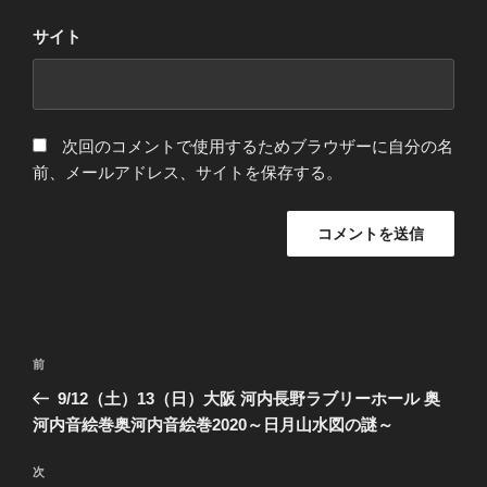
サイト
次回のコメントで使用するためブラウザーに自分の名
前、メールアドレス、サイトを保存する。
投
過
前
稿
去
9/12（土）13（日）大阪 河内長野ラブリーホール 奥
ナ
の
河内音絵巻奥河内音絵巻2020～日月山水図の謎～
ビ
投
稿
ゲ
次
次