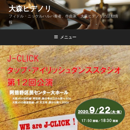
コ
大森ヒデノリ
ン
フィドル・ニッケルハルパ奏者、作曲家 大森ヒデノリの活動情
テ
報
ン
ツ
メニュー
へ
ス
キ
ッ
プ