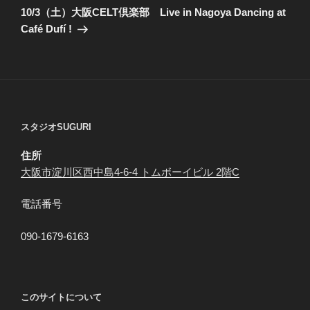
の
ー
10/3（土）大阪CELT倶楽部 Live in Nagoya Dancing at
投
シ
Café Dufí !
稿
ョ
ン
スタジオSUGURI
住所
大阪市淀川区西中島4-6-4 トムボーイビル 2階C
電話番号
090-1679-6163
このサイトについて