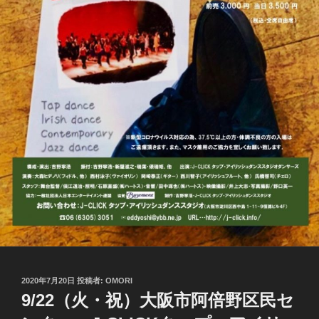
投
2020年7月20日
投稿者:
OMORI
稿
9/22（火・祝）大阪市阿倍野区民セ
日: