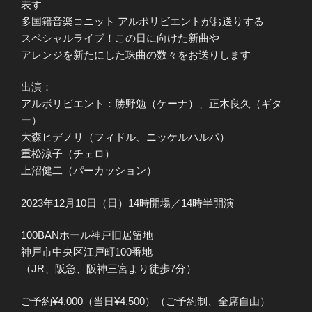
表す
多国籍音楽コニット アルポリビエントがお送りする
スペシャルライブ！この日に向けた新曲や
アレンジを新たにした珠曲の数々をお送りします
出演：
アルボリビエント：勝野勉（ケーナ）、正木良久（ギタ
ー）
大森ヒデノリ（フィドル、ニッケルハルパ）
重松涼子（チェロ）
上沼健二（パーカッション）
2023年12月10日（日）14時開場／14時半開演
100BANホール神戸旧居留地
神戸市中央区江戸町100番地
（JR、阪急、阪神三宮より徒歩7分）
ご予約¥4,000（当日¥4,500）（ご予約制、全席自由）