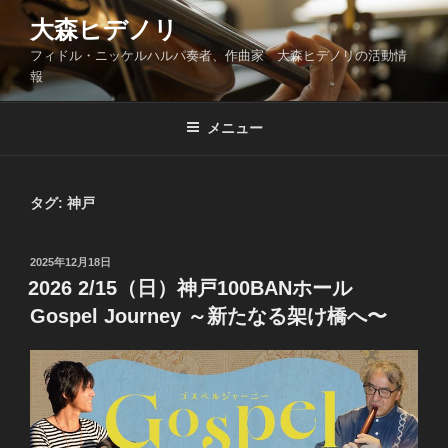
コ
大森ヒデノリ
ン
フィドル・ニッケルハルパ奏者、作曲家 大森ヒデノリの活動情
テ
報
ン
ツ
メニュー
へ
ス
キ
ッ
タグ:
神戸
プ
投
2025年12月18日
稿
2026 2/15（日）神戸100BANホール
日:
Gospel Journey ～新たなる架け橋へ〜