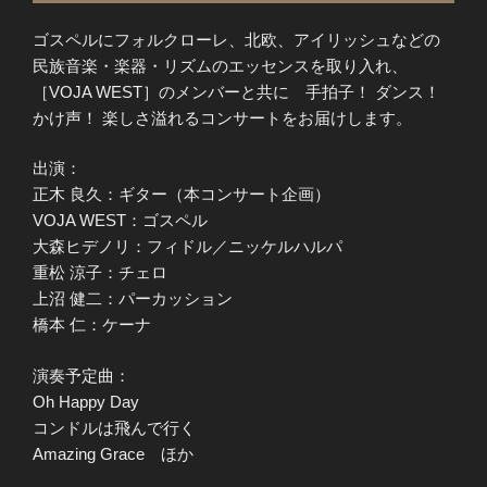
ゴスペルにフォルクローレ、北欧、アイリッシュなどの
民族音楽・楽器・リズムのエッセンスを取り入れ、
［VOJA WEST］のメンバーと共に 手拍子！ ダンス！
かけ声！ 楽しさ溢れるコンサートをお届けします。
出演：
正木 良久：ギター（本コンサート企画）
VOJA WEST：ゴスペル
大森ヒデノリ：フィドル／ニッケルハルパ
重松 涼子：チェロ
上沼 健二：パーカッション
橋本 仁：ケーナ
演奏予定曲：
Oh Happy Day
コンドルは飛んで行く
Amazing Grace ほか