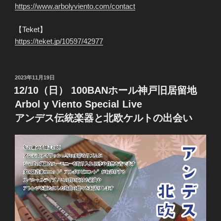
https://www.arbolyviento.com/contact
【Teket】
https://teket.jp/10597/42977
投
2023年11月19日
稿
12/10（日） 100BANホール神戸旧居留地
日:
Arbol y Viento Special Live
アンデス伝統楽器と北欧ケルトの出会い