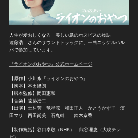
人生が愛おしくなる 美しい島のホスピスの物語
遠藤浩二さんのサウンドトラックに、一曲ニッケルハル
パで参加しています。
『ライオンのおやつ』公式ホームページ
【原作】小川糸『ライオンのおやつ』
【脚本】本田隆朗
【脚本監修】岡田惠和
【音楽】遠藤浩二
【出演】土村芳 竜星涼 和田正人 かとうかず子 濱
田マリ 西田尚美 石丸幹二 鈴木京香
【制作統括】谷口卓敬（NHK） 熊谷理恵（大映テレ
ビ）