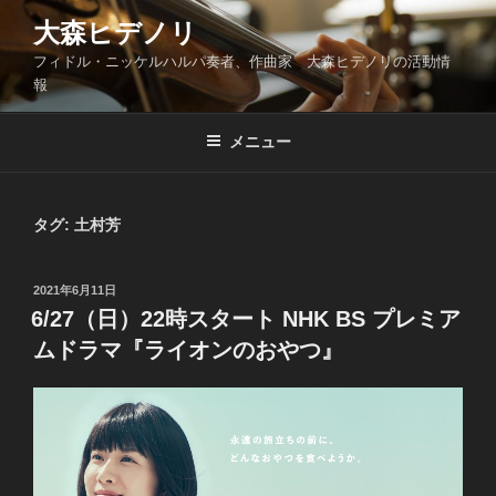
コ
大森ヒデノリ
ン
フィドル・ニッケルハルパ奏者、作曲家 大森ヒデノリの活動情
テ
報
ン
ツ
メニュー
へ
ス
キ
ッ
タグ:
土村芳
プ
投
2021年6月11日
稿
6/27（日）22時スタート NHK BS プレミア
日:
ムドラマ『ライオンのおやつ』