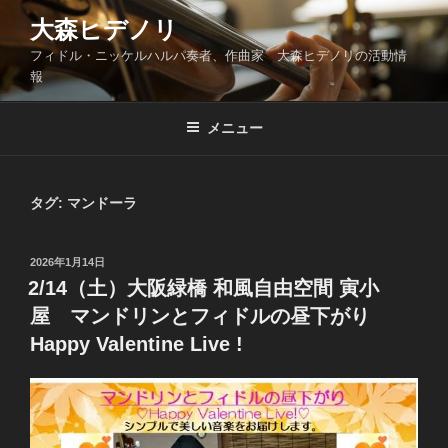
コ
大森ヒデノリ
ン
フィドル・ニッケルハルパ奏者、作曲家 大森ヒデノリの活動情
テ
報
ン
ツ
メニュー
へ
ス
キ
ッ
タグ:
マンドーラ
プ
投
2026年1月14日
稿
2/14（土）大阪緑橋 和風自由空間 寅小
日:
屋 マンドリンとフィドルの昼下がり
Happy Valentine Live !