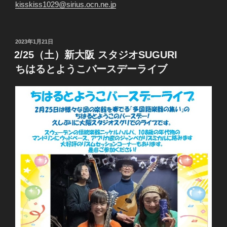
kisskiss1029@sirius.ocn.ne.jp
投
2023年1月21日
稿
2/25（土）新大阪 スタジオSUGURI
日:
ちはるとようこバースデーライブ