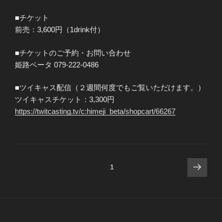
■チケット
前売：3,600円（1drink付）
■チケットのご予約・お問い合わせ
姫路ベータ 079-222-0486
■ツイキャス配信（２週間何度でもご覧いただけます。）
ツイキャスチケット：3,300円
https://twitcasting.tv/c:himeji_beta/shopcart/66267
投
次
ページ
1
の
稿
ペ
の
ー
ペ
ジ
ー