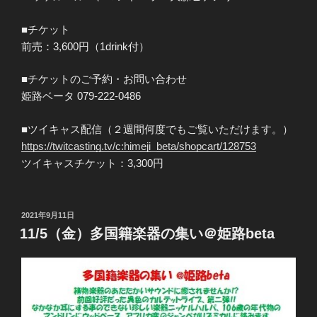
■チケット
前売：3,600円（1drink付）
■チケットのご予約・お問い合わせ
姫路ベータ 079-222-0486
■ツイキャス配信（２週間何度でもご覧いただけます。）
https://twitcasting.tv/c:himeji_beta/shopcart/128753
ツイキャスチケット：3,300円
投
2021年9月11日
稿
11/5（金）多国籍楽器の集い＠姫路beta
日: