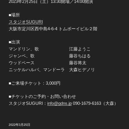
2023年2月25日（土）13:30開場／14:00開演
■場所
スタジオSUGURI
大阪市淀川区西中島4-6-4 トムボーイビル２階
■出演
マンドリン、歌 江藤ようこ
ジャンベ、歌 藤谷ちはる
ウッドベース 藤谷将太
ニッケルハルパ、マンドーラ 大森ヒデノリ
■ご来場チケット：3,000円
■チケットのご予約・お問い合わせ
スタジオSUGURI：
info@gdns.jp
090-1679-6163（大森）
投
2022年3月25日