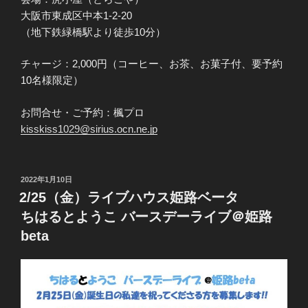
大阪市東成区中本1-2-20
（地下鉄緑橋駅より徒歩10分）
チャージ：2,000円（コーヒー、お茶、お菓子付、要予約
10名様限定）
お問合せ・ご予約：楓プロ
kisskiss1029@sirius.ocn.ne.jp
投
2022年1月10日
稿
2/25（金）ライブハウス姫路ベータ
日:
ちはるとようこ バースデーライブ＠姫路
beta