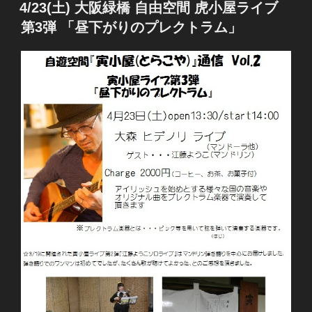
稿
4/23(土) 大阪緑橋 自由空間 虎小屋ライブ
日:
第3弾 「昼下がりのプレクトラム」