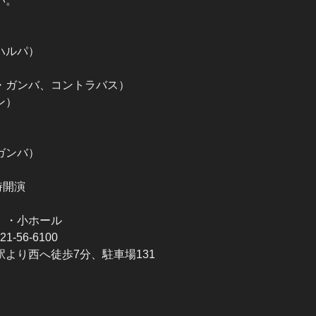
い。
ハルパ）
・ガンバ、コントラバス）
ン）
ガンバ）
時開演
）・小ホール
-56-6100
より西へ徒歩7分、駐車場131