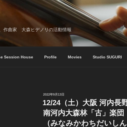
、作曲家 大森ヒデノリの活動情報
e Session House
Profile
Movies
Studio SUGURI
投
2022年9月13日
稿
12/24（土）大阪 河内
日:
南河内大森林「古」楽団
（みなみかわちだいしん