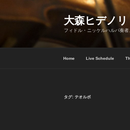
コ
ン
テ
大森ヒデノリ
ン
フィドル・ニッケルハルパ奏者
ツ
へ
ス
キ
Home
Live Schedule
Th
ッ
プ
タグ:
テオルボ