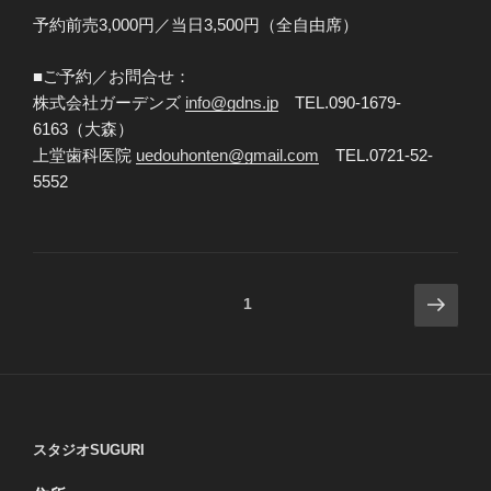
予約前売3,000円／当日3,500円（全自由席）
■ご予約／お問合せ：
株式会社ガーデンズ
info@gdns.jp
TEL.090-1679-
6163（大森）
上堂歯科医院
uedouhonten@gmail.com
TEL.0721-52-
5552
投
次
ページ
1
の
稿
ペ
の
ー
ペ
ジ
ー
ジ
スタジオSUGURI
送