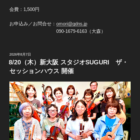
会費：1,500円
お申込み／お問合せ：
omori@gdns.jp
090-1679-6163（大森）
投
2026年8月7日
稿
8/20（木）新大阪 スタジオSUGURI ​ザ・
日:
セッションハウス 開催