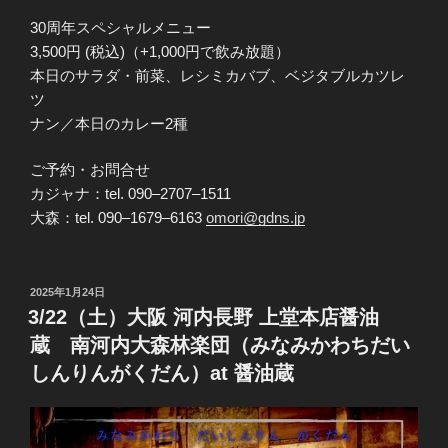
30周年スペシャルメニュー
3,500円 (税込)（+1,000円で飲み放題）
本日のサラダ・前菜、レシミカバブ、ベジタブルカツレ
ツ
ナン／本日のカレー2種
ご予約・お問合せ
カジャナ：tel. 090‒2707‒1511
大森：tel. 090‒1679‒6163
omori@gdns.jp
投
2025年1月24日
稿
3/22（土）大阪 河内長野 上堂本店醤油
日:
蔵 南河内大森林楽団（みなみかわちだい
しんりんがくだん）at 醤油蔵