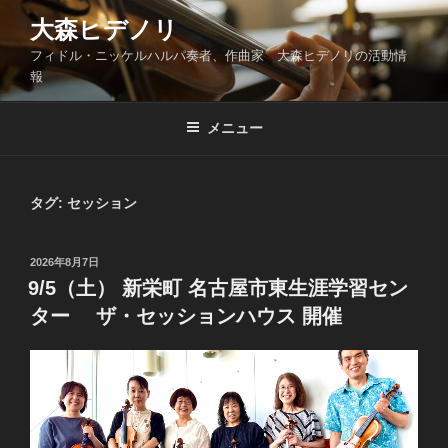
コ
大森ヒデノリ
ン
フィドル・ニッケルハルパ奏者、作曲家 大森ヒデノリの活動情
テ
報
ン
ツ
メニュー
へ
ス
キ
ッ
タグ:
セッション
プ
投
2026年8月7日
稿
9/5（土） 新栄町 名古屋市東生涯学習セン
日:
ター ザ・セッションハウス 開催