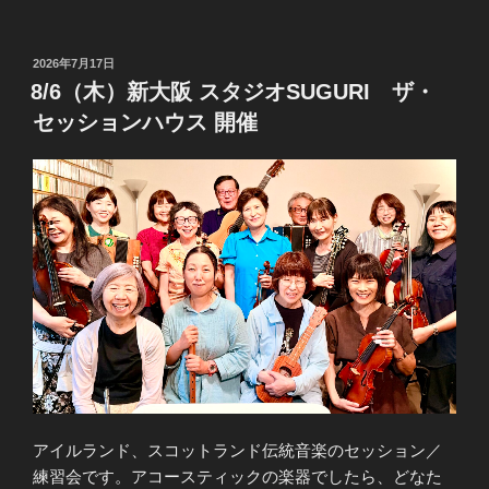
投
2026年7月17日
稿
8/6（木）新大阪 スタジオSUGURI ​ザ・
日:
セッションハウス 開催
アイルランド、スコットランド伝統音楽のセッション／
練習会です。​アコースティックの楽器でしたら、どなた