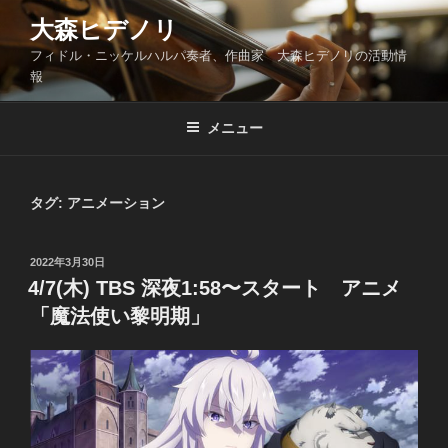
コ
大森ヒデノリ
ン
フィドル・ニッケルハルパ奏者、作曲家 大森ヒデノリの活動情
テ
報
ン
ツ
メニュー
へ
ス
キ
ッ
タグ:
アニメーション
プ
投
2022年3月30日
稿
4/7(木) TBS 深夜1:58〜スタート アニメ
日:
「魔法使い黎明期」