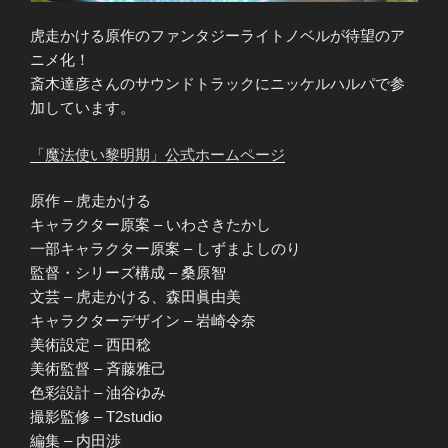
虎走かける原作のファンタジーライトノベルが待望のア
ニメ化！
斎木達彦さんのサウンドトラックにニッケルハルパで参
加しています。
「魔法使い黎明期」公式ホームページ
原作 – 虎走かける
キャラクター原案 – いわさきたかし
一部キャラクター原案 – しずまよしのり
監督・シリーズ構成 – 桑原智
文芸 – 虎走かける、森田眞由美
キャラクターデザイン – 岩崎令奈
美術設定 – 西田稔
美術監督 – 斉藤雅己
色彩設計 – 油谷ゆみ
撮影監修 – T2studio
編集 – 内田渉